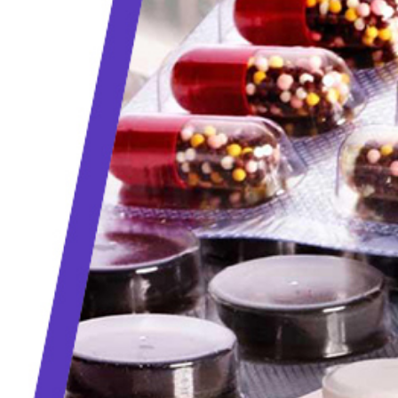
artneri
Jazyk
Slovenčina