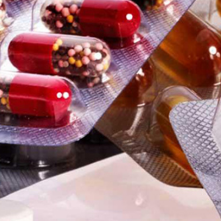
Užitočné linky
Domov
O nás
Partneri
Služby
Kontakt